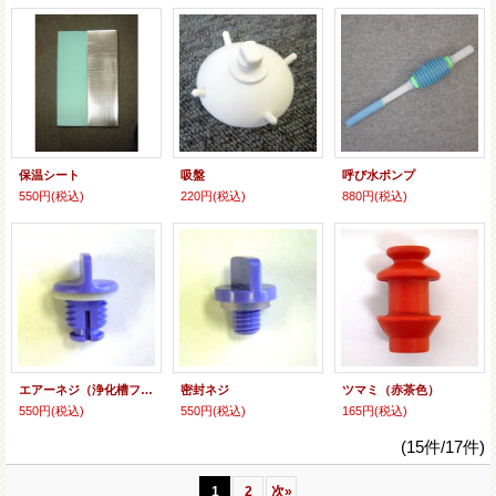
保温シート
吸盤
呼び水ポンプ
550円
(税込)
220円
(税込)
880円
(税込)
エアーネジ（浄化槽フタ部、浄化槽底部、泡出しツマミ）
密封ネジ
ツマミ（赤茶色）
550円
(税込)
550円
(税込)
165円
(税込)
(15件/17件)
1
2
次
»