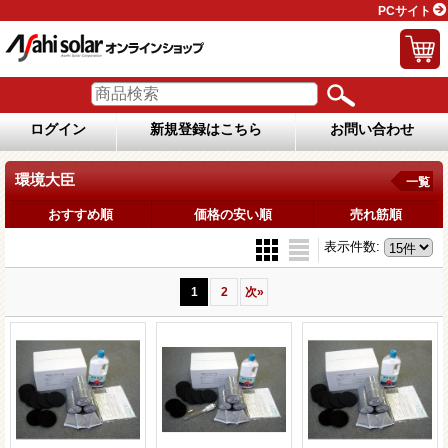
PCサイト
ログイン
新規登録はこちら
お問い合わせ
環境大臣
一覧
おすすめ順
価格の安い順
売れ筋順
表示件数
:
1
2
次
»