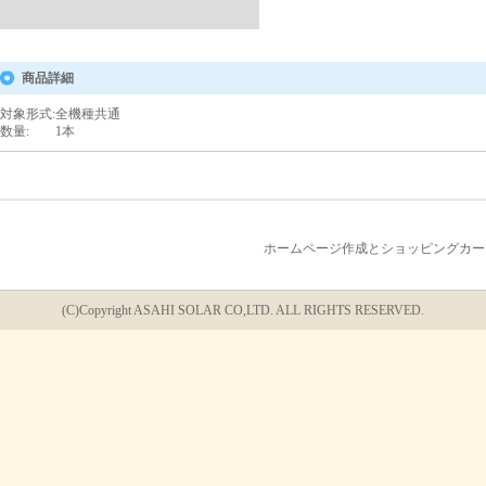
商品詳細
対象形式
:
全機種共通
数量
:
1本
ホームページ作成とショッピングカー
(C)Copyright ASAHI SOLAR CO,LTD. ALL RIGHTS RESERVED.