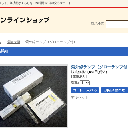
しく、経済的なくらしを。24時間365日の安心サポート
商品検索
:
ショップ
ム
｜
環境大臣
｜
紫外線ランプ（グローランプ付）
品詳細
紫外線ランプ（グローランプ付
販売価格
:
9,680円
(税込)
[在庫あり]
数量
:
交換セット