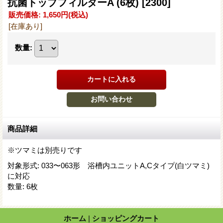
抗菌トップフィルターA (6枚)
[2300]
販売価格
:
1,650円
(税込)
[在庫あり]
数量
:
商品詳細
※ツマミは別売りです
対象形式
:
033〜063形 浴槽内ユニットA,Cタイプ(白ツマミ)
に対応
数量
:
6枚
ホーム
|
ショッピングカート